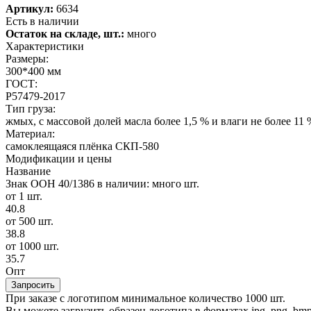
Артикул:
6634
Есть в наличии
Остаток на складе, шт.:
много
Характеристики
Размеры:
300*400 мм
ГОСТ:
Р57479-2017
Тип груза:
жмых, с массовой долей масла более 1,5 % и влаги не более 11 
Материал:
самоклеящаяся плёнка СКП-580
Модификации и цены
Название
Знак ООН 40/1386
в наличии: много шт.
от 1 шт.
40.8
от 500 шт.
38.8
от 1000 шт.
35.7
Опт
Запросить
При заказе с логотипом минимальное количество 1000 шт.
Вы можете загрузить образец логотипа в форматах jpg, png, bmp, g