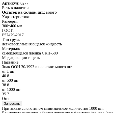
Артикул:
0277
Есть в наличии
Остаток на складе, шт.:
много
Характеристики
Размеры:
300*400 мм
ГОСТ:
Р57479-2017
Тип груза:
легковоспламеняющаяся жидкость
Материал:
самоклеящаяся плёнка СКП-580
Модификации и цены
Название
Знак ООН 30/1993
в наличии: много шт.
от 1 шт.
40.8
от 500 шт.
38.8
от 1000 шт.
35.7
Опт
Запросить
При заказе с логотипом минимальное количество 1000 шт.
Вы можете загрузить образец логотипа в форматах jpg, png, bmp, g