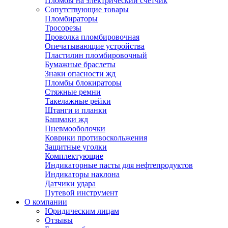
Пломбы на электрический счетчик
Сопутствующие товары
Пломбираторы
Тросорезы
Проволка пломбировочная
Опечатывающие устройства
Пластилин пломбировочный
Бумажные браслеты
Знаки опасности жд
Пломбы блокираторы
Стяжные ремни
Такелажные рейки
Штанги и планки
Башмаки жд
Пневмооболочки
Коврики противоскольжения
Защитные уголки
Комплектующие
Индикаторные пасты для нефтепродуктов
Индикаторы наклона
Датчики удара
Путевой инструмент
О компании
Юридическим лицам
Отзывы