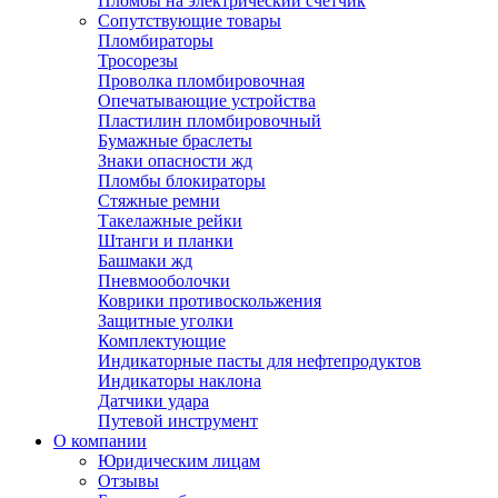
Пломбы на электрический счетчик
Сопутствующие товары
Пломбираторы
Тросорезы
Проволка пломбировочная
Опечатывающие устройства
Пластилин пломбировочный
Бумажные браслеты
Знаки опасности жд
Пломбы блокираторы
Стяжные ремни
Такелажные рейки
Штанги и планки
Башмаки жд
Пневмооболочки
Коврики противоскольжения
Защитные уголки
Комплектующие
Индикаторные пасты для нефтепродуктов
Индикаторы наклона
Датчики удара
Путевой инструмент
О компании
Юридическим лицам
Отзывы