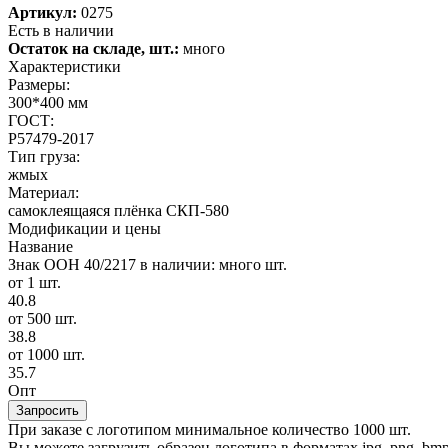
Артикул:
0275
Есть в наличии
Остаток на складе, шт.:
много
Характеристики
Размеры:
300*400 мм
ГОСТ:
Р57479-2017
Тип груза:
жмых
Материал:
самоклеящаяся плёнка СКП-580
Модификации и цены
Название
Знак ООН 40/2217
в наличии: много шт.
от 1 шт.
40.8
от 500 шт.
38.8
от 1000 шт.
35.7
Опт
Запросить
При заказе с логотипом минимальное количество 1000 шт.
Вы можете загрузить образец логотипа в форматах jpg, png, bmp, g