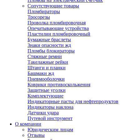
Пломбы на электрический счетчик
Сопутствующие товары
Пломбираторы
Тросорезы
Проволка пломбировочная
Опечатывающие устройства
Пластилин пломбировочный
Бумажные браслеты
Знаки опасности жд
Пломбы блокираторы
Стяжные ремни
Такелажные рейки
Штанги и планки
Башмаки жд
Пневмооболочки
Коврики противоскольжения
Защитные уголки
Комплектующие
Индикаторные пасты для нефтепродуктов
Индикаторы наклона
Датчики удара
Путевой инструмент
О компании
Юридическим лицам
Отзывы