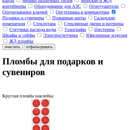
карты
Мешки различных типов
Морские и Ж/Д
контейнеры
Оборудование для АЗС
Огнетушители
Опечатывание ключей
Оргтехника и компьютеры
Подарки и сувениры
Пожарные щиты
Складские
помещения
Стеклотара
Стеклянные двери и витрины
Счетчики расхода воды
Тахографы
Цистерны
Шкафы и сейфы
Электросчетчики
Ювелирные изделия
ЖД пломбы
очистить
отфильтровать
Пломбы для подарков и
сувениров
Круглая пломба наклейка