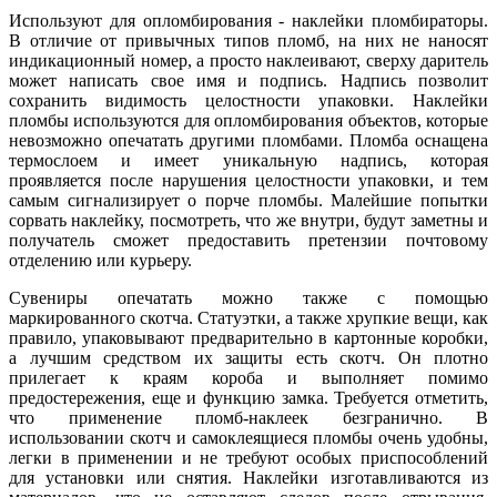
Используют для опломбирования - наклейки пломбираторы.
В отличие от привычных типов пломб, на них не наносят
индикационный номер, а просто наклеивают, сверху даритель
может написать свое имя и подпись. Надпись позволит
сохранить видимость целостности упаковки. Наклейки
пломбы используются для опломбирования объектов, которые
невозможно опечатать другими пломбами. Пломба оснащена
термослоем и имеет уникальную надпись, которая
проявляется после нарушения целостности упаковки, и тем
самым сигнализирует о порче пломбы. Малейшие попытки
сорвать наклейку, посмотреть, что же внутри, будут заметны и
получатель сможет предоставить претензии почтовому
отделению или курьеру.
Сувениры опечатать можно также с помощью
маркированного скотча. Статуэтки, а также хрупкие вещи, как
правило, упаковывают предварительно в картонные коробки,
а лучшим средством их защиты есть скотч. Он плотно
прилегает к краям короба и выполняет помимо
предостережения, еще и функцию замка. Требуется отметить,
что применение пломб-наклеек безгранично. В
использовании скотч и самоклеящиеся пломбы очень удобны,
легки в применении и не требуют особых приспособлений
для установки или снятия. Наклейки изготавливаются из