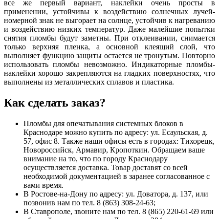
все же первый вариант, наклейки очень просты в
применении, устойчивы к воздействию солнечных лучей-
номерной знак не выгорает на солнце, устойчив к нагреванию
и воздействию низких температур. Даже малейшие попытки
снятия пломбы будут заметны. При отклеивании, снимается
только верхняя пленка, а основной клеящий слой, что
выполняет функцию защиты остается не тронутым. Повторно
использовать пломбы невозможно. Индикаторные пломбы-
наклейки хорошо закрепляются на гладких поверхностях, что
выполнены из металлических сплавов и пластика.
Как сделать заказ?
Пломбы для опечатывания системных блоков в
Краснодаре можно купить по адресу: ул. Есаульская, д.
57, офис 8. Также наши офисы есть в городах: Тихорецк,
Новороссийск, Армавир, Кропоткин. Обращаем ваше
внимание на то, что по городу Краснодару
осуществляется доставка. Товар доставят со всей
необходимой документацией в заранее согласованное с
вами время.
В Ростове-на-Дону по адресу: ул. Доватора, д. 137, или
позвонив нам по тел. 8 (863) 308-24-63;
В Ставрополе, звоните нам по тел. 8 (865) 220-61-69 или