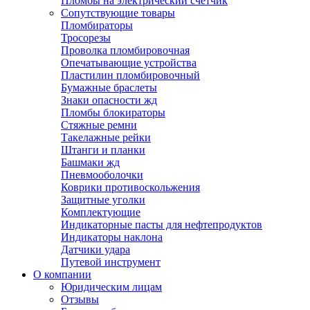
Пломбы на электрический счетчик
Сопутствующие товары
Пломбираторы
Тросорезы
Проволка пломбировочная
Опечатывающие устройства
Пластилин пломбировочный
Бумажные браслеты
Знаки опасности жд
Пломбы блокираторы
Стяжные ремни
Такелажные рейки
Штанги и планки
Башмаки жд
Пневмооболочки
Коврики противоскольжения
Защитные уголки
Комплектующие
Индикаторные пасты для нефтепродуктов
Индикаторы наклона
Датчики удара
Путевой инструмент
О компании
Юридическим лицам
Отзывы