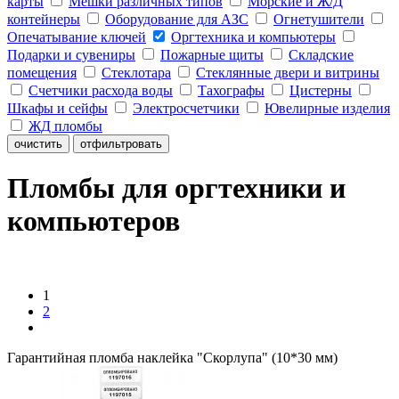
карты
Мешки различных типов
Морские и Ж/Д
контейнеры
Оборудование для АЗС
Огнетушители
Опечатывание ключей
Оргтехника и компьютеры
Подарки и сувениры
Пожарные щиты
Складские
помещения
Стеклотара
Стеклянные двери и витрины
Счетчики расхода воды
Тахографы
Цистерны
Шкафы и сейфы
Электросчетчики
Ювелирные изделия
ЖД пломбы
очистить
отфильтровать
Пломбы для оргтехники и
компьютеров
1
2
Гарантийная пломба наклейка "Скорлупа" (10*30 мм)