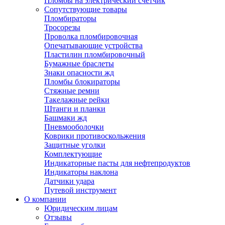
Пломбы на электрический счетчик
Сопутствующие товары
Пломбираторы
Тросорезы
Проволка пломбировочная
Опечатывающие устройства
Пластилин пломбировочный
Бумажные браслеты
Знаки опасности жд
Пломбы блокираторы
Стяжные ремни
Такелажные рейки
Штанги и планки
Башмаки жд
Пневмооболочки
Коврики противоскольжения
Защитные уголки
Комплектующие
Индикаторные пасты для нефтепродуктов
Индикаторы наклона
Датчики удара
Путевой инструмент
О компании
Юридическим лицам
Отзывы