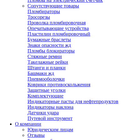
Пломбы на электрический счетчик
Сопутствующие товары
Пломбираторы
Тросорезы
Проволка пломбировочная
Опечатывающие устройства
Пластилин пломбировочный
Бумажные браслеты
Знаки опасности жд
Пломбы блокираторы
Стяжные ремни
Такелажные рейки
Штанги и планки
Башмаки жд
Пневмооболочки
Коврики противоскольжения
Защитные уголки
Комплектующие
Индикаторные пасты для нефтепродуктов
Индикаторы наклона
Датчики удара
Путевой инструмент
О компании
Юридическим лицам
Отзывы