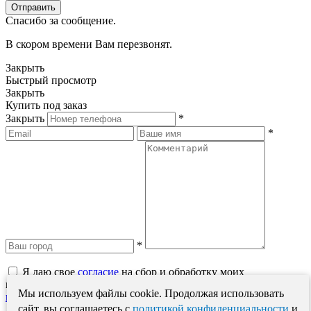
Спасибо за сообщение.
В скором времени Вам перезвонят.
Закрыть
Быстрый просмотр
Закрыть
Купить под заказ
Закрыть
*
*
*
Я даю свое
согласие
на сбор и обработку моих
персональных данных в соответствии с
Политикой обработки
Мы используем файлы cookie. Продолжая использовать
персональных данных
.
сайт, вы соглашаетесь с
политикой конфиденциальности
и