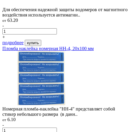
Для обеспечения надежной защиты водомеров от магнитного
воздействия используется антимагни..
63.20
от
-
+
подробнее
купить
Пломба наклейка номерная НН-4, 20x100 мм
Номерная пломба-наклейка "НН-4" представляет собой
стикер небольшого размера (в данн..
6.10
от
-