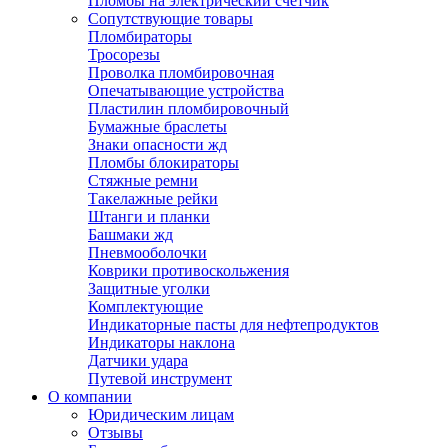
Пломбы на электрический счетчик
Сопутствующие товары
Пломбираторы
Тросорезы
Проволка пломбировочная
Опечатывающие устройства
Пластилин пломбировочный
Бумажные браслеты
Знаки опасности жд
Пломбы блокираторы
Стяжные ремни
Такелажные рейки
Штанги и планки
Башмаки жд
Пневмооболочки
Коврики противоскольжения
Защитные уголки
Комплектующие
Индикаторные пасты для нефтепродуктов
Индикаторы наклона
Датчики удара
Путевой инструмент
О компании
Юридическим лицам
Отзывы